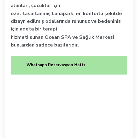
alanları, çocuklar için
özel tasarlanmış Lunapark, en konforlu şekilde
dizayn edilmiş odalarında ruhunuz ve bedeniniz
için adeta bir terapi
hizmeti sunan Ocean SPA ve Sağlık Merkezi
bunlardan sadece bazılarıdır.
Whatsapp Rezervasyon Hattı