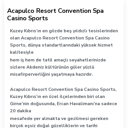
Аcapulco Resort Convention Spa
Casino Sports
Kuzey Kıbrıs’ın en gözde beş yıldızlı tesislerinden
olan Аcapulco Resort Convention Spa Casino
Sports, dünya standartlarındaki yüksek hizmet
kalitesiyle
hem iş hem de tatil amaçlı seyahatlerinizde
sizlere Akdeniz kültürünün güler yüzlü
misafirperverliğini yaşatmaya hazırdır.
Аcapulco Resort Convention Spa Casino Sports,
Kuzey Kıbrıs’ın en özel ilçelerinden biri olan
Girne’nin doğusunda, Ercan Havalimanı’na sadece
20 dakika
mesafede yer almakta ve gezilmesi gereken
birçok eşsiz doğal güzelliklerin ve tarihi